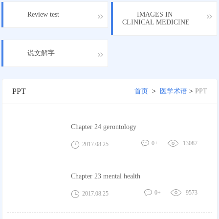
Review test
IMAGES IN
CLINICAL MEDICINE
说文解字
PPT
首页
>
医学术语
>
PPT
Chapter 24 gerontology
0+
13087
2017.08.25
Chapter 23 mental health
0+
9573
2017.08.25