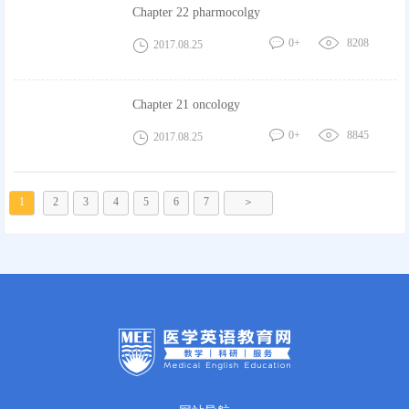
Chapter 22 pharmocolgy
0+
8208
2017.08.25
Chapter 21 oncology
0+
8845
2017.08.25
1
2
3
4
5
6
7
＞