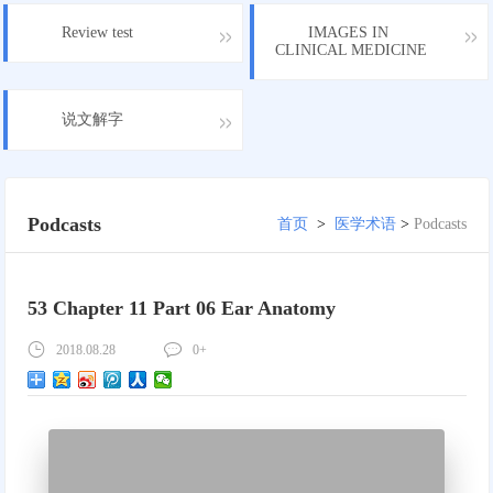
Review test
IMAGES IN
CLINICAL MEDICINE
说文解字
Podcasts
首页
>
医学术语
>
Podcasts
53 Chapter 11 Part 06 Ear Anatomy
2018.08.28
0+