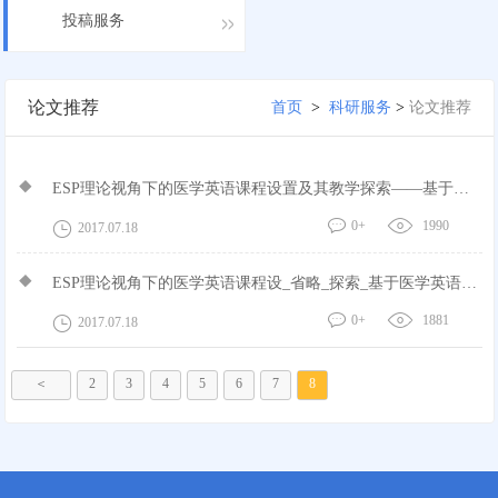
投稿服务
论文推荐
首页
>
科研服务
>
论文推荐
ESP理论视角下的医学英语课程设置及其教学探索——基于医
学英语教学的个案...
0+
1990
2017.07.18
ESP理论视角下的医学英语课程设_省略_探索_基于医学英语教
学的个案分析_马...
0+
1881
2017.07.18
＜
2
3
4
5
6
7
8