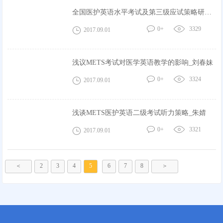
全国医护英语水平考试及第三级应试策略研究_
胡文婷
0+
3329
2017.09.01
浅议METS考试对医学英语教学的影响_刘春妹
0+
3324
2017.09.01
浅谈METS医护英语二级考试听力策略_朱婧
0+
3321
2017.09.01
＜
2
3
4
5
6
7
8
＞