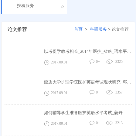
投稿服务
论文推荐
首页
>
科研服务
>
论文推荐
以考促学教考相长_2014年医护_省略_语水平考
试改革对教与学的反拨效应_孙韵...
0+
3325
2017.09.01
延边大学护理学院医护英语考试现状研究_邓广
杰
0+
3357
2017.09.01
如何辅导学生准备医护英语水平考试_姜丹
0+
3213
2017.09.01